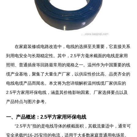
在家庭装修或电路改造中，电线的选择至关重要，它直接关系
到用电安全与长期稳定性。其中，2.5平方毫米截面的电线是家用
照明、普通插座等回路最常用的规格之一。温州作为中国重要的线
缆产业基地，聚集了大量生产厂家，以供应性价比高、品类齐全的
电线电缆产品而闻名。本文将为您详细解析温州线缆厂家供应的
2.5平方家用环保电线，涵盖其价格影响因素、厂家选择要点以及
产品特点与图片参考。
一、产品概述：2.5平方家用环保电线
“2.5平方”指的是电线导体的横截面积，其载流量适中，通常可
安全承载约16-25安培的电流，适用于大多数家庭普通用电场景。