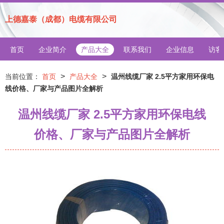
上德嘉泰（成都）电缆有限公司
首页
企业简介
产品大全
联系我们
企业信息
访客
>
>
当前位置：
首页
产品大全
温州线缆厂家 2.5平方家用环保电
线价格、厂家与产品图片全解析
温州线缆厂家 2.5平方家用环保电线
价格、厂家与产品图片全解析