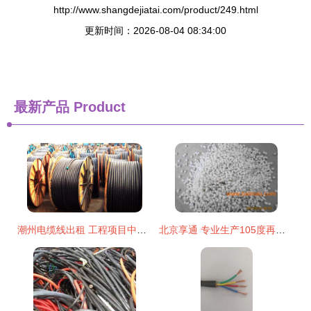
http://www.shangdejiatai.com/product/249.html
更新时间：2026-08-04 08:34:00
最新产品
Product
潮州电缆线出租 工程项目中的灵活电力解决方案
北京享通 专业生产105度再生PVC电缆料的厂家与价格解析