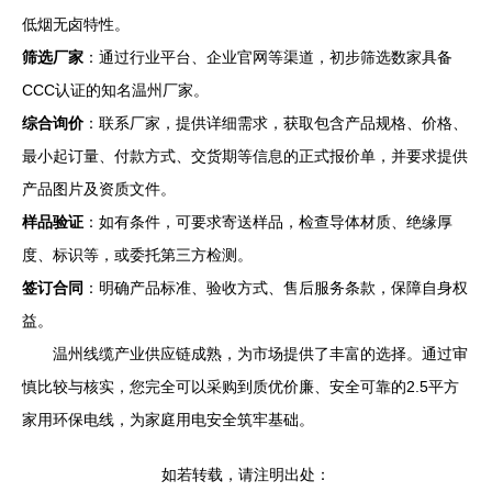
低烟无卤特性。
筛选厂家
：通过行业平台、企业官网等渠道，初步筛选数家具备
CCC认证的知名温州厂家。
综合询价
：联系厂家，提供详细需求，获取包含产品规格、价格、
最小起订量、付款方式、交货期等信息的正式报价单，并要求提供
产品图片及资质文件。
样品验证
：如有条件，可要求寄送样品，检查导体材质、绝缘厚
度、标识等，或委托第三方检测。
签订合同
：明确产品标准、验收方式、售后服务条款，保障自身权
益。
温州线缆产业供应链成熟，为市场提供了丰富的选择。通过审
慎比较与核实，您完全可以采购到质优价廉、安全可靠的2.5平方
家用环保电线，为家庭用电安全筑牢基础。
如若转载，请注明出处：