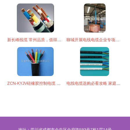
新长峰线缆 常州品质，值得信赖的橡皮电线电缆与绝缘导线供应商
聊城开展电线电缆企业专项检查，筑牢产品质量安全防线
ZCN-KYJV硅橡胶控制电缆 西青区市场中的优质选择与安徽亨利仪表电缆的商机洞察
电线电缆选购必看攻略 家庭装修安全之基，选对线材是关键
地址：四川省成都市金牛区金府路593号7栋1层14号