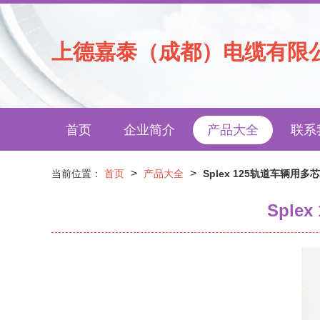
上德嘉泰（成都）电缆有限
首页
企业简介
产品大全
联系
>
>
当前位置：
首页
产品大全
Splex 125轨道车辆用
Spl