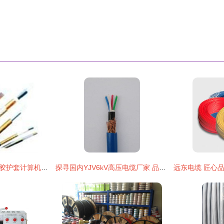
djfpgp氟塑绝缘硅橡胶护套计算机电缆 智能制造的关键神经网络
探寻国内YJV6kV高压电缆厂家 品牌齐全，品质可靠的选择